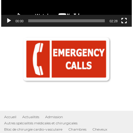
00:00
02:28
Accueil
Actualités
Admission
Autres spécialités médicales et chirurgicales
Bloc de chirurgie cardio-vasculaire
Chambres
Cheveux