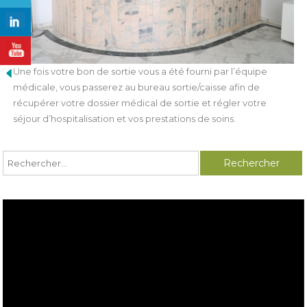
Une fois votre bon de sortie vous a été fourni par l’équipe
médicale, vous passerez au bureau sortie/caisse afin de
récupérer votre dossier médical de sortie et régler votre
séjour d’hospitalisation et vos prestations de soins.
Rechercher :
Lecteur
vidéo