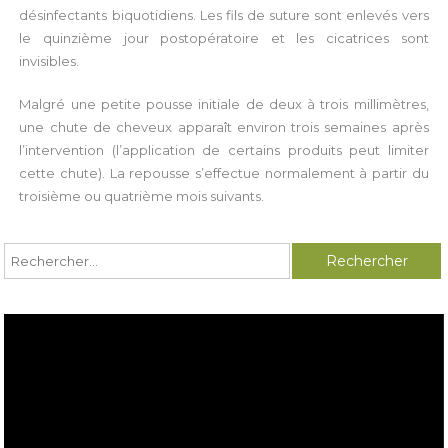
désinfectants biquotidiens. Les fils de suture sont enlevés vers
le quinzième jour postopératoire et les cicatrices sont
invisibles.
Malgré une petite pousse initiale de deux à trois millimètres,
une chute de cheveux apparaît environ trois semaines après
l’intervention (l’application de certains produits peut limiter
cette chute). La repousse s’effectue normalement à partir du
troisième ou quatrième mois suivants.
Rechercher :
Lecteur
vidéo