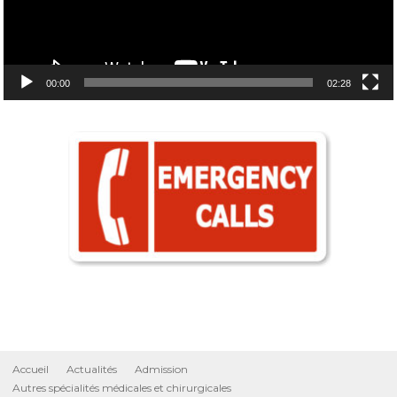
00:00
02:28
Accueil
Actualités
Admission
Autres spécialités médicales et chirurgicales